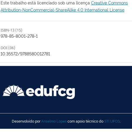
Este trabalho está licenciado sob uma licença
Creative Commons
Attribution-NonCommercial-ShareAlike 4.0 International License
.
ISBN-13 (15)
978-85-8001-278-1
DOI (06)
10.35572/9788580012781
Desenvolvido por
Anselmo Lopes
com apoio técnico do
STI UFCG
.