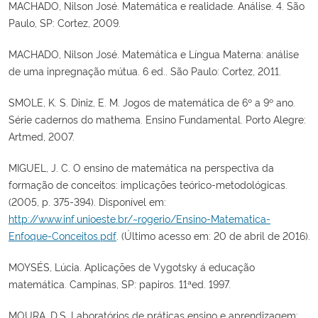
MACHADO, Nilson José. Matemática e realidade. Análise. 4. São
Paulo, SP: Cortez, 2009.
MACHADO, Nilson José. Matemática e Língua Materna: análise
de uma inpregnação mútua. 6 ed.. São Paulo: Cortez, 2011.
SMOLE, K. S. Diniz, E. M. Jogos de matemática de 6º a 9º ano.
Série cadernos do mathema. Ensino Fundamental. Porto Alegre:
Artmed, 2007.
MIGUEL, J. C. O ensino de matemática na perspectiva da
formação de conceitos: implicações teórico-metodológicas.
(2005, p. 375-394). Disponível em:
http://www.inf.unioeste.br/~rogerio/Ensino-Matematica-
Enfoque-Conceitos.pdf
. (Último acesso em: 20 de abril de 2016).
MOYSÉS, Lúcia. Aplicações de Vygotsky á educação
matemática. Campinas, SP: papiros. 11ªed. 1997.
MOURA. D.S. Laboratórios de práticas ensino e aprendizagem: