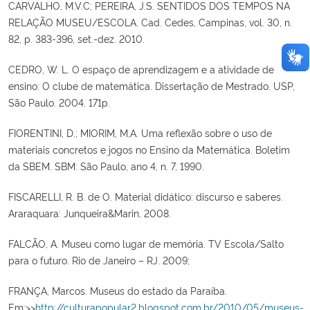
CARVALHO, M.V.C; PEREIRA, J.S. SENTIDOS DOS TEMPOS NA
RELAÇÃO MUSEU/ESCOLA. Cad. Cedes, Campinas, vol. 30, n.
82, p. 383-396, set.-dez. 2010.
CEDRO, W. L. O espaço de aprendizagem e a atividade de
ensino: O clube de matemática. Dissertação de Mestrado. USP,
São Paulo. 2004. 171p.
FIORENTINI, D.; MIORIM, M,A. Uma reflexão sobre o uso de
materiais concretos e jogos no Ensino da Matemática. Boletim
da SBEM. SBM: São Paulo, ano 4, n. 7, 1990.
FISCARELLI, R. B. de O. Material didático: discurso e saberes.
Araraquara: Junqueira&Marin, 2008.
FALCÃO, A. Museu como lugar de memória. TV Escola/Salto
para o futuro. Rio de Janeiro – RJ. 2009;
FRANÇA, Marcos. Museus do estado da Paraíba.
Em:>>
http://culturapopular2.blogspot.com.br/2010/05/museus-