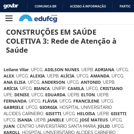
COMUNICA BR
ACESSO À INFORMAÇÃO
PARTICIP
IR
PARA
CONSTRUÇÕES EM SAÚDE
O
CONTEÚDO
COLETIVA 3: Rede de Atenção à
Saúde
,
UFCG
;
,
UEPB
;
,
UFCG
;
Leilane Vilar
ADILSON NUNES
ADRIANA
,
UFCG
;
,
UEPB
;
,
UFCG
;
,
UFCG
;
ALEX
ALEXIA
ALÍCIA
AMANDA
,
UFCG
;
,
UFCG
;
,
UEPB
;
ANA ELISA
ANDERSON
ANTONIO
,
UFCG
;
,
UNIFIP
;
,
UFCG
;
,
ARÍCIA
BIANCA
CAMILA
CRISTIANO
UPE
;
,
UFCG
;
,
UEPB
;
,
UEPB
;
DENISE
EDUARDA
ELTON
,
UFCG
;
,
UFCG
;
,
UFCG
;
FERNANDA
FLÁVIA
FRANCILENE
,
UFCG
;
,
HOSPITAL UNIVERSITÁRIO
GABRIELE
GIORGIA
ALCIDES CARNEIRO
;
,
UFCG
;
,
UEPB
;
,
GISETTI
HELO´ISA
GISETTI
UFCG
;
,
UEPB
;
,
UFCG
;
,
UFCG
;
ISANIA
JANIELE
JOSÉ MATEUS
,
CENTRO UNIVERSITÁRIO SANTA MARIA
;
,
UFCG
;
JUAN
JÚLIO
,
HOSPITAL UNIVERSITÁRIO ALCIDES CARNEIRO
;
KAROLL