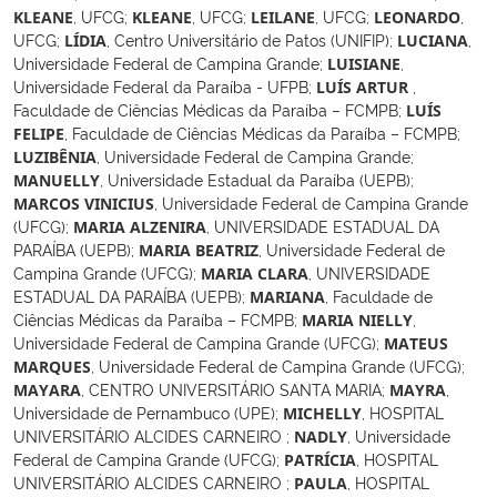
,
UFCG
;
,
UFCG
;
,
UFCG
;
,
KLEANE
KLEANE
LEILANE
LEONARDO
UFCG
;
,
Centro Universitário de Patos (UNIFIP)
;
,
LÍDIA
LUCIANA
Universidade Federal de Campina Grande
;
,
LUISIANE
Universidade Federal da Paraíba - UFPB
;
,
LUÍS ARTUR
Faculdade de Ciências Médicas da Paraíba – FCMPB
;
LUÍS
,
Faculdade de Ciências Médicas da Paraíba – FCMPB
;
FELIPE
,
Universidade Federal de Campina Grande
;
LUZIBÊNIA
,
Universidade Estadual da Paraíba (UEPB)
;
MANUELLY
,
Universidade Federal de Campina Grande
MARCOS VINICIUS
(UFCG)
;
,
UNIVERSIDADE ESTADUAL DA
MARIA ALZENIRA
PARAÍBA (UEPB)
;
,
Universidade Federal de
MARIA BEATRIZ
Campina Grande (UFCG)
;
,
UNIVERSIDADE
MARIA CLARA
ESTADUAL DA PARAÍBA (UEPB)
;
,
Faculdade de
MARIANA
Ciências Médicas da Paraíba – FCMPB
;
,
MARIA NIELLY
Universidade Federal de Campina Grande (UFCG)
;
MATEUS
,
Universidade Federal de Campina Grande (UFCG)
;
MARQUES
,
CENTRO UNIVERSITÁRIO SANTA MARIA
;
,
MAYARA
MAYRA
Universidade de Pernambuco (UPE)
;
,
HOSPITAL
MICHELLY
UNIVERSITÁRIO ALCIDES CARNEIRO
;
,
Universidade
NADLY
Federal de Campina Grande (UFCG)
;
,
HOSPITAL
PATRÍCIA
UNIVERSITÁRIO ALCIDES CARNEIRO
;
,
HOSPITAL
PAULA