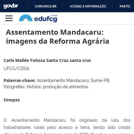
COMUNICA BR
ACESSO À INFORMAÇÃO
PARTICIP
IR
PARA
Assentamento Mandacaru:
O
CONTEÚDO
imagens da Reforma Agrária
Carla Mailde Feitosa Santa Cruz santa cruz
UFCG/CDSA
Assentamento Mandacaru; Sumé-PB;
Palavras-chave:
fotografias; história; produção de alimentos.
Sinopse
O Assentamento Mandacaru foi originado da luta dos
trabalhadores rurais pelo acesso à terra, tendo sido criado