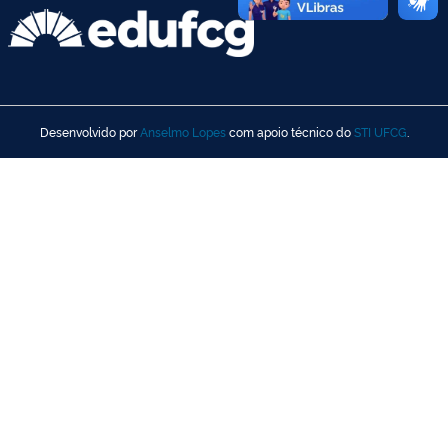
Desenvolvido por
Anselmo Lopes
com apoio técnico do
STI UFCG
.