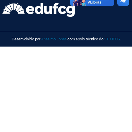
Desenvolvido por
Anselmo Lopes
com apoio técnico do
STI UFCG
.