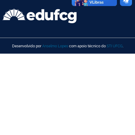
Desenvolvido por
Anselmo Lopes
com apoio técnico do
STI UFCG
.