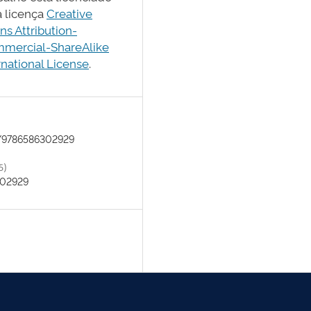
 licença
Creative
 Attribution-
mercial-ShareAlike
rnational License
.
/9786586302929
5)
302929