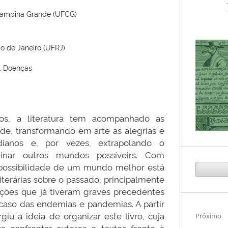
Campina Grande (UFCG)
o de Janeiro (UFRJ)
a, Doenças
os, a literatura tem acompanhado as
e, transformando em arte as alegrias e
dianos e, por vezes, extrapolando o
ginar outros mundos possíveirs. Com
 possibilidade de um mundo melhor está
terárias sobre o passado, principalmente
ções que já tiveram graves precedentes
 caso das endemias e pandemias. A partir
giu a ideia de organizar este livro, cuja
Próximo
isa confrontar autores e textos frente à