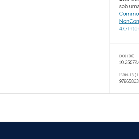
sob uma
Commons
NonCom
4.0 Inte
DOI (06)
10.35572
ISBN-13 (1
9786586