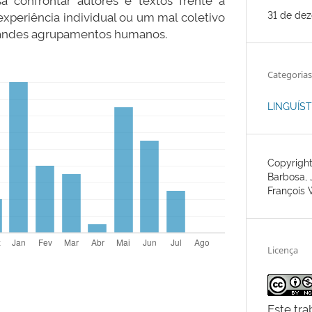
31 de de
experiência individual ou um mal coletivo
randes agrupamentos humanos.
Categorias
LINGUÍST
Copyright
Barbosa, 
François 
Licença
Este tra