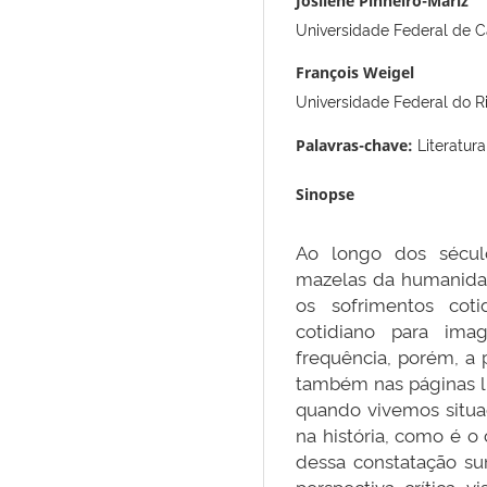
Josilene Pinheiro-Mariz
Universidade Federal de 
François Weigel
Universidade Federal do Ri
Literatur
Palavras-chave:
Sinopse
Ao longo dos sécul
mazelas da humanidad
os sofrimentos coti
cotidiano para ima
frequência, porém, a
também nas páginas li
quando vivemos situa
na história, como é o
dessa constatação sur
perspectiva crítica v